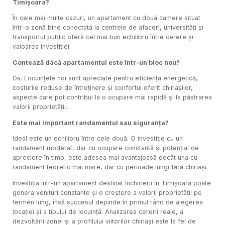
Timișoara?
În cele mai multe cazuri, un apartament cu două camere situat
într-o zonă bine conectată la centrele de afaceri, universități și
transportul public oferă cel mai bun echilibru între cerere și
valoarea investiției.
Contează dacă apartamentul este într-un bloc nou?
Da. Locuințele noi sunt apreciate pentru eficiența energetică,
costurile reduse de întreținere și confortul oferit chiriașilor,
aspecte care pot contribui la o ocupare mai rapidă și la păstrarea
valorii proprietății.
Este mai important randamentul sau siguranța?
Ideal este un echilibru între cele două. O investiție cu un
randament moderat, dar cu ocupare constantă și potențial de
apreciere în timp, este adesea mai avantajoasă decât una cu
randament teoretic mai mare, dar cu perioade lungi fără chiriași.
Investiția într-un apartament destinat închirierii în Timișoara poate
genera venituri constante și o creștere a valorii proprietății pe
termen lung, însă succesul depinde în primul rând de alegerea
locației și a tipului de locuință. Analizarea cererii reale, a
dezvoltării zonei și a profilului viitorilor chiriași este la fel de