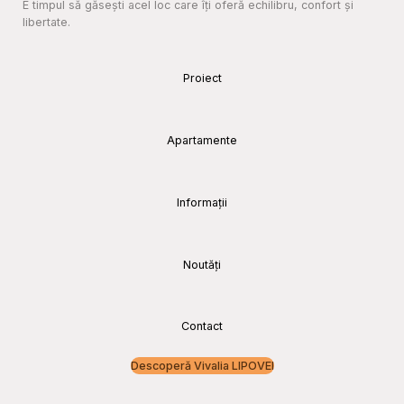
E timpul să găsești acel loc care îți oferă echilibru, confort și
libertate.
Proiect
Apartamente
Informații
Noutăți
Contact
Descoperă Vivalia LIPOVEI