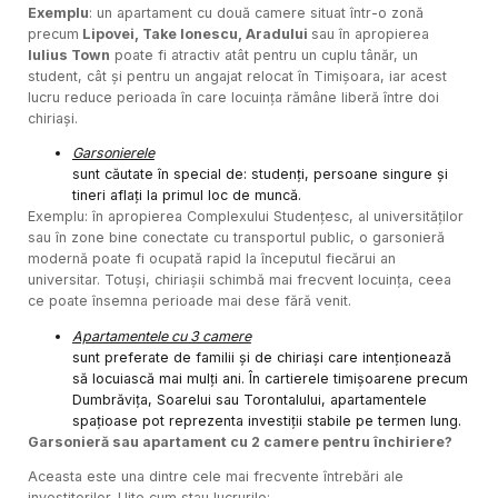
Exemplu
: un apartament cu două camere situat într-o zonă
precum
Lipovei, Take Ionescu, Aradului
sau în apropierea
Iulius Town
poate fi atractiv atât pentru un cuplu tânăr, un
student, cât și pentru un angajat relocat în Timișoara, iar acest
lucru reduce perioada în care locuința rămâne liberă între doi
chiriași.
Garsonierele
sunt căutate în special de: studenți, persoane singure și
tineri aflați la primul loc de muncă.
Exemplu: în apropierea Complexului Studențesc, al universităților
sau în zone bine conectate cu transportul public, o garsonieră
modernă poate fi ocupată rapid la începutul fiecărui an
universitar. Totuși, chiriașii schimbă mai frecvent locuința, ceea
ce poate însemna perioade mai dese fără venit.
Apartamentele cu 3 camere
sunt preferate de familii și de chiriași care intenționează
să locuiască mai mulți ani. În cartierele timișoarene precum
Dumbrăvița, Soarelui sau Torontalului, apartamentele
spațioase pot reprezenta investiții stabile pe termen lung.
Garsonieră sau apartament cu 2 camere pentru închiriere?
Aceasta este una dintre cele mai frecvente întrebări ale
investitorilor. Uite cum stau lucrurile: