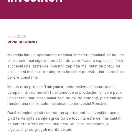
Iunie 2026
VIVALIA GRAND
Investiția într-un apartament destinat închirierii continuă să fie una
dintre cele mai sigure modalități de valorificare a capitalului, însă
succesul unei astfel de investiții depinde mai puțin de prețul de
achiziție și mai mult de alegerea locuinței potrivite, într-o zonă cu
cerere constantă.
Într-un oraș precum
Timișoara
, unde activează numeroase
companii din domeniul IT, automotive și producție, iar cele patru
universități mari atrag anual zeci de mii de studenți, piața chiriilor
rămâne una dintre cele mai dinamice din vestul României.
Dacă intenționezi să cumperi un apartament ca investiție, acest
ghid te va ajuta să înțelegi ce tip de locuință este cel mai căutat,
ce cartiere oferă cel mai bun echilibru între randament și
siguranță și ce greșeli merită evitate.