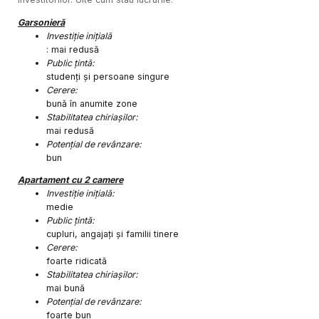
Garsonieră
Investiție inițială
: mai redusă
Public țintă:
studenți și persoane singure
Cerere:
bună în anumite zone
Stabilitatea chiriașilor:
mai redusă
Potențial de revânzare:
bun
Apartament cu 2 camere
Investiție inițială:
medie
Public țintă:
cupluri, angajați și familii tinere
Cerere:
foarte ridicată
Stabilitatea chiriașilor:
mai bună
Potențial de revânzare:
foarte bun