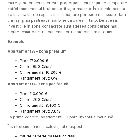
mare și de obicei nu crește proporțional cu prețul de cumpărare,
astfel randamentul brut poate fi ușor mai mic. În schimb, acesta
se închiriază, de regulă, mai rapid, are perioade mai scurte fără
chiriași și își păstrează mai bine valoarea în timp. De aceea,
investițiile în zone consacrate sunt adesea considerate mai
sigure, chiar dacă randamentul brut este puțin mai redus.
Exemplu
Apartament A – zonă premium
Preț: 170.000 €
Chirie: 850 €/lună
Chirie anuală: 10.200 €
Randament brut:
6%
Apartament B – zonă periferică
Preț: 110.000 €
Chirie: 700 €/lună
Chirie anuală: 8.400 €
Randament brut:
7,6%
La prima vedere, apartamentul B pare investiția mai bună.
Însă trebuie să iei în calcul și alte aspecte:
cât de repede găsești chiriași;