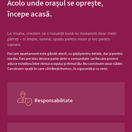
Acolo unde orașul se oprește,
începe acasă.
La Vivalia, credem că o locuință bună nu înseamnă doar metri
pătrați – ci liniște, lumină, spațiu pentru visuri și loc pentru
oameni.
Fiecare apartament este gândit atent, cu grijă pentru detalii, dar și pentru
mediu. Fiecare bloc devine parte dintr-o comunitate. Iar fiecare proiect
aduce echilibru între ritmul orașului și ritmul tău. Nu construim doar clădiri.
Construim spații în care să trăiești frumos, în siguranță și cu sens.
Responsabilitate