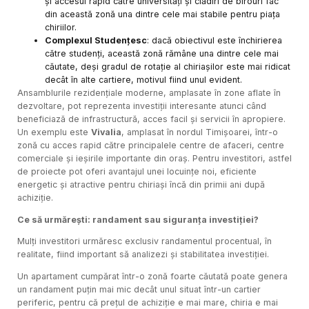
și accesul rapid către universități și clădiri de birouri fac
din această zonă una dintre cele mai stabile pentru piața
chiriilor.
Complexul Studențesc
: dacă obiectivul este închirierea
către studenți, această zonă rămâne una dintre cele mai
căutate, deși gradul de rotație al chiriașilor este mai ridicat
decât în alte cartiere, motivul fiind unul evident.
Ansamblurile rezidențiale moderne, amplasate în zone aflate în
dezvoltare, pot reprezenta investiții interesante atunci când
beneficiază de infrastructură, acces facil și servicii în apropiere.
Un exemplu este
Vivalia
, amplasat în nordul Timișoarei, într-o
zonă cu acces rapid către principalele centre de afaceri, centre
comerciale și ieșirile importante din oraș. Pentru investitori, astfel
de proiecte pot oferi avantajul unei locuințe noi, eficiente
energetic și atractive pentru chiriași încă din primii ani după
achiziție.
Ce să urmărești: randament sau siguranța investiției?
Mulți investitori urmăresc exclusiv randamentul procentual, în
realitate, fiind important să analizezi și stabilitatea investiției.
Un apartament cumpărat într-o zonă foarte căutată poate genera
un randament puțin mai mic decât unul situat într-un cartier
periferic, pentru că prețul de achiziție e mai mare, chiria e mai