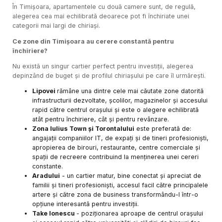
În Timișoara, apartamentele cu două camere sunt, de regulă,
alegerea cea mai echilibrată deoarece pot fi închiriate unei
categorii mai largi de chiriași.
Ce zone din Timișoara au cerere constantă pentru
închiriere?
Nu există un singur cartier perfect pentru investiții, alegerea
depinzând de buget și de profilul chiriașului pe care îl urmărești.
Lipovei
rămâne una dintre cele mai căutate zone datorită
infrastructurii dezvoltate, școlilor, magazinelor și accesului
rapid către centrul orașului și este o alegere echilibrată
atât pentru închiriere, cât și pentru revânzare.
Zona Iulius Town și Torontalului
este preferată de:
angajații companiilor IT, de expați și de tineri profesioniști,
apropierea de birouri, restaurante, centre comerciale și
spații de recreere contribuind la menținerea unei cereri
constante.
Aradului
- un cartier matur, bine conectat și apreciat de
familii și tineri profesioniști, accesul facil către principalele
artere și către zona de business transformându-l într-o
opțiune interesantă pentru investiții.
Take Ionescu
- poziționarea aproape de centrul orașului