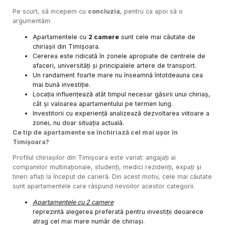
Pe scurt, să incepem cu
concluzia
, pentru ca apoi să o
argumentăm:
Apartamentele cu
2 camere
sunt cele mai căutate de
chiriașii din Timișoara.
Cererea este ridicată în zonele apropiate de centrele de
afaceri, universități și principalele artere de transport.
Un randament foarte mare nu înseamnă întotdeauna cea
mai bună investiție.
Locația influențează atât timpul necesar găsirii unui chiriaș,
cât și valoarea apartamentului pe termen lung.
Investitorii cu experiență analizează dezvoltarea viitoare a
zonei, nu doar situația actuală.
Ce tip de apartamente se închiriază cel mai ușor în
Timișoara?
Profilul chiriașilor din Timișoara este variat: angajați ai
companiilor multinaționale, studenți, medici rezidenți, expați și
tineri aflați la început de carieră. Din acest motiv, cele mai căutate
sunt apartamentele care răspund nevoilor acestor categorii.
Apartamentele cu 2 camere
reprezintă alegerea preferată pentru investiții deoarece
atrag cel mai mare număr de chiriași.