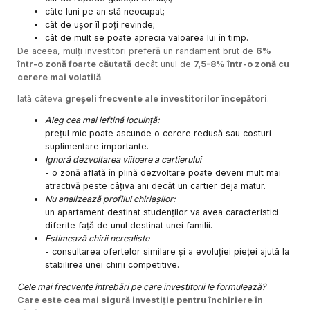
câte luni pe an stă neocupat;
cât de ușor îl poți revinde;
cât de mult se poate aprecia valoarea lui în timp.
De aceea, mulți investitori preferă un randament brut de
6%
într-o zonă foarte căutată
decât unul de
7,5-8% într-o zonă cu
cerere mai volatilă
.
Iată câteva
greșeli frecvente ale investitorilor începători
.
Aleg cea mai ieftină locuință:
prețul mic poate ascunde o cerere redusă sau costuri
suplimentare importante.
Ignoră dezvoltarea viitoare a cartierului
- o zonă aflată în plină dezvoltare poate deveni mult mai
atractivă peste câțiva ani decât un cartier deja matur.
Nu analizează profilul chiriașilor:
un apartament destinat studenților va avea caracteristici
diferite față de unul destinat unei familii.
Estimează chirii nerealiste
- consultarea ofertelor similare și a evoluției pieței ajută la
stabilirea unei chirii competitive.
Cele mai frecvente întrebări pe care investitorii le formulează?
Care este cea mai sigură investiție pentru închiriere în