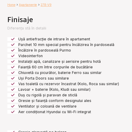
Home
Apartamente
27B-V9
Finisaje
Diferența stă în detalii
Ușă antiefracție de intrare în apartament
Parchet 10 mm special pentru încălzirea în pardoseală
Încălzire în pardoseală Purmo
Videointerfon
Instalații apă, canalizare și aerisire pentru hotă
Faianță 60 cm între corpurile de bucătărie
Chiuvetă cu picurător, baterie Ferro sau similar
Uși Porta Doors sau similare
Vas toaletă cu rezervor încastrat (Kolo, Roca sau similar)
Lavoar + baterie (Kolo, Kludi sau similar)
Duș cu rigolă și paravan de sticlă
Gresie și faianță conform designului ales
Ventilator și coloană de ventilare
Aer condiționat Hyundai cu Wi-Fi integrat