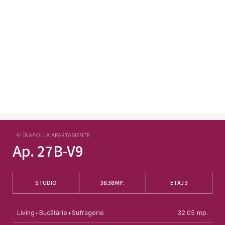
ÎNAPOI LA APARTAMENTE
Ap.
27B-V9
STUDIO
38.38
MP.
ETAJ 3
Living+Bucătărie+Sufragerie
32.05
mp.