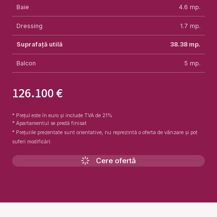
Baie
4.6
mp.
Dressing
1.7
mp.
Suprafață utilă
38.38
mp.
Balcon
5
mp.
126.100 €
* Prețul este în euro și include TVA de 21%
* Apartamentul se predă finisat
* Prețurile prezentate sunt orientative, nu reprezintă o oferta de vânzare și pot
suferi modificări.
Cere ofertă