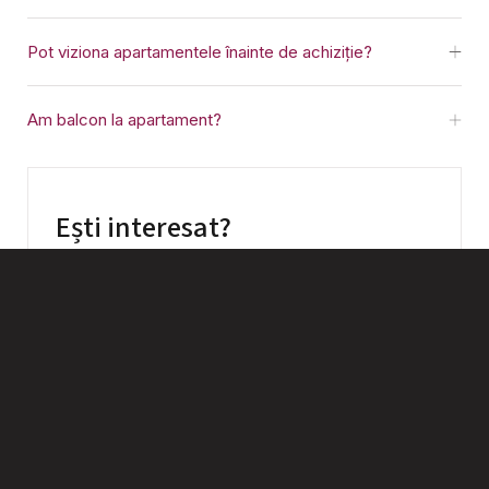
Pot viziona apartamentele înainte de achiziție?
Am balcon la apartament?
Ești interesat?
Vrei să primești mai multe informații despre proiect sau
despre apartamentele noastre? Completează formularul
și te vom contacta în maxim 24 hr pentru a-ți oferi toate
detaliile.
Scrie-ne pe WhatsApp
vanzari@vivalia.ro