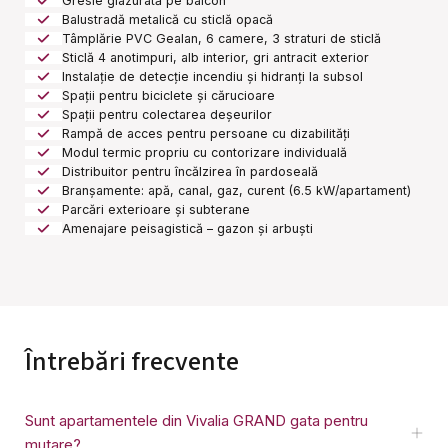
Gresie glazurată pe balcon
Balustradă metalică cu sticlă opacă
Tâmplărie PVC Gealan, 6 camere, 3 straturi de sticlă
Sticlă 4 anotimpuri, alb interior, gri antracit exterior
Instalație de detecție incendiu și hidranți la subsol
Spații pentru biciclete și cărucioare
Spații pentru colectarea deșeurilor
Rampă de acces pentru persoane cu dizabilități
Modul termic propriu cu contorizare individuală
Distribuitor pentru încălzirea în pardoseală
Branșamente: apă, canal, gaz, curent (6.5 kW/apartament)
Parcări exterioare și subterane
Amenajare peisagistică – gazon și arbuști
Întrebări frecvente
Sunt apartamentele din Vivalia GRAND gata pentru
mutare?