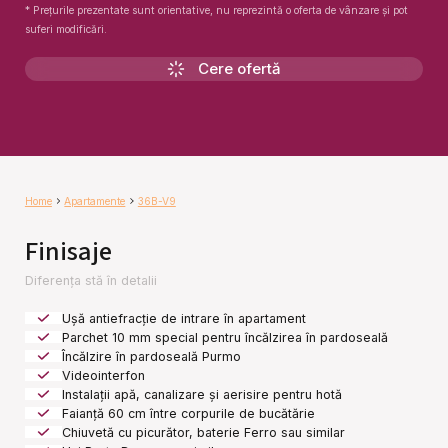
* Prețurile prezentate sunt orientative, nu reprezintă o oferta de vânzare și pot
suferi modificări.
Cere ofertă
Home
Apartamente
36B-V9
Finisaje
Diferența stă în detalii
Ușă antiefracție de intrare în apartament
Parchet 10 mm special pentru încălzirea în pardoseală
Încălzire în pardoseală Purmo
Videointerfon
Instalații apă, canalizare și aerisire pentru hotă
Faianță 60 cm între corpurile de bucătărie
Chiuvetă cu picurător, baterie Ferro sau similar