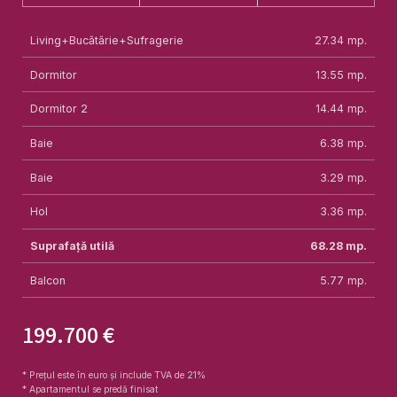
Living+Bucătărie+Sufragerie
27.34
mp.
Dormitor
13.55
mp.
Dormitor 2
14.44
mp.
Baie
6.38
mp.
Baie
3.29
mp.
Hol
3.36
mp.
Suprafață utilă
68.28
mp.
Balcon
5.77
mp.
199.700 €
* Prețul este în euro și include TVA de 21%
* Apartamentul se predă finisat