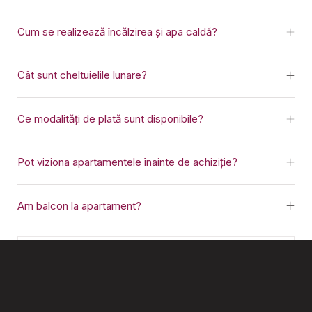
Cum se realizează încălzirea și apa caldă?
Cât sunt cheltuielile lunare?
Ce modalități de plată sunt disponibile?
Pot viziona apartamentele înainte de achiziție?
Am balcon la apartament?
Ești interesat?
Vrei să primești mai multe informații despre proiect sau