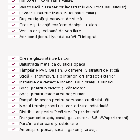
Uși Porta Doors sau similare
Vas toaletă cu rezervor încastrat (Kolo, Roca sau similar)
Lavoar + baterie (Kolo, Kludi sau similar)
Duș cu rigolă și paravan de sticlă
Gresie și faianță conform designului ales
Ventilator și coloană de ventilare
Aer condiționat Hyundai cu Wi-Fi integrat
Gresie glazurată pe balcon
Balustradă metalică cu sticlă opacă
Tâmplărie PVC Gealan, 6 camere, 3 straturi de sticlă
Sticlă 4 anotimpuri, alb interior, gri antracit exterior
Instalație de detecție incendiu și hidranți la subsol
Spații pentru biciclete și cărucioare
Spații pentru colectarea deșeurilor
Rampă de acces pentru persoane cu dizabilități
Modul termic propriu cu contorizare individuală
Distribuitor pentru încălzirea în pardoseală
Branșamente: apă, canal, gaz, curent (6.5 kW/apartament)
Parcări exterioare și subterane
Amenajare peisagistică – gazon și arbuști