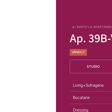
ÎNAPOI LA APARTAME
Ap.
39B-
VÂNDUT
STUDIO
Living+Sufragerie
Bucatarie
Dressing