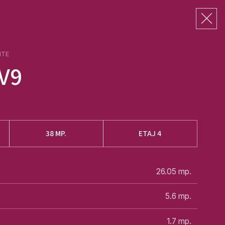
NTE
V9
38
MP.
ETAJ 4
26.05
mp.
5.6
mp.
1.7
mp.