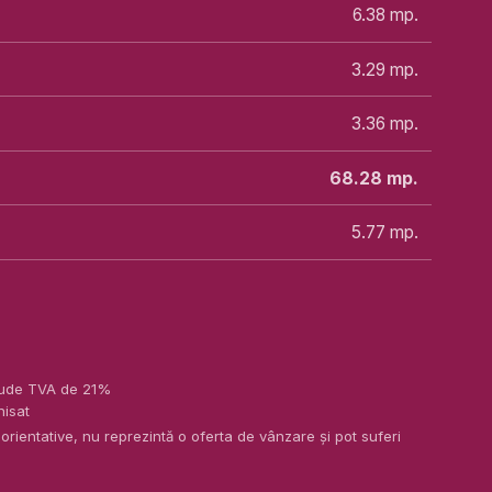
6.38
mp.
3.29
mp.
3.36
mp.
68.28
mp.
5.77
mp.
nclude TVA de 21%
nisat
 orientative, nu reprezintă o oferta de vânzare și pot suferi