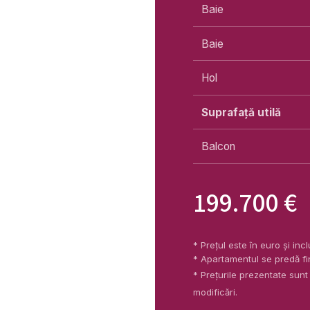
Baie
Baie
Hol
Suprafață utilă
Balcon
199.700 €
* Prețul este în euro și i
* Apartamentul se predă fi
* Prețurile prezentate sunt
modificări.