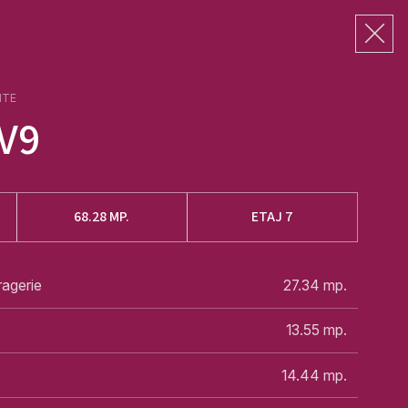
NTE
V9
68.28
MP.
ETAJ 7
ragerie
27.34
mp.
13.55
mp.
14.44
mp.