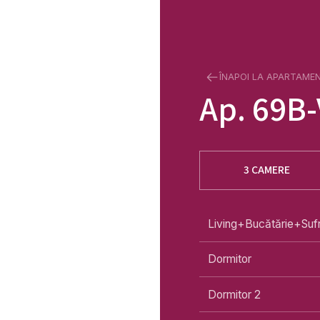
ÎNAPOI LA APARTAME
Ap.
69B-
3 CAMERE
Living+Bucătărie+Suf
Dormitor
Dormitor 2