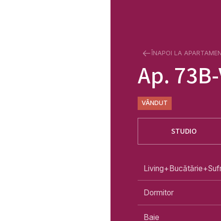
ÎNAPOI LA APARTAME
Ap.
73B-
VÂNDUT
STUDIO
Living+Bucătărie+Suf
Dormitor
Baie