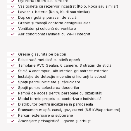
Uși Porta Doors sau similare
Vas toaletă cu rezervor încastrat (Kolo, Roca sau similar)
Lavoar + baterie (Kolo, Kludi sau similar)
Duș cu rigolă și paravan de sticlă
Gresie și faianță conform designului ales
Ventilator și coloană de ventilare
Aer condiționat Hyundai cu Wi-Fi integrat
Gresie glazurată pe balcon
Balustradă metalică cu sticlă opacă
Tâmplărie PVC Gealan, 6 camere, 3 straturi de sticlă
Sticlă 4 anotimpuri, alb interior, gri antracit exterior
Instalație de detecție incendiu și hidranți la subsol
Spații pentru biciclete și cărucioare
Spații pentru colectarea deșeurilor
Rampă de acces pentru persoane cu dizabilități
Modul termic propriu cu contorizare individuală
Distribuitor pentru încălzirea în pardoseală
Branșamente: apă, canal, gaz, curent (6.5 kW/apartament)
Parcări exterioare și subterane
Amenajare peisagistică – gazon și arbuști