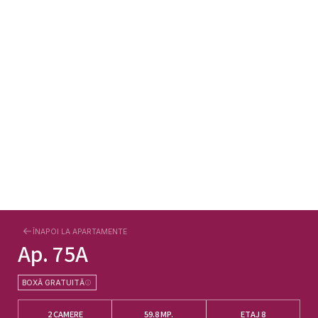
ÎNAPOI LA APARTAMENTE
Ap.
75A
BOXĂ GRATUITĂ
2 CAMERE
59.8
MP.
ETAJ 8