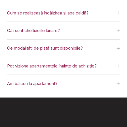
Cum se realizează încălzirea și apa caldă?
Cât sunt cheltuielile lunare?
Ce modalități de plată sunt disponibile?
Pot viziona apartamentele înainte de achiziție?
Am balcon la apartament?
Ești interesat?
Vrei să primești mai multe informații despre proiect sau