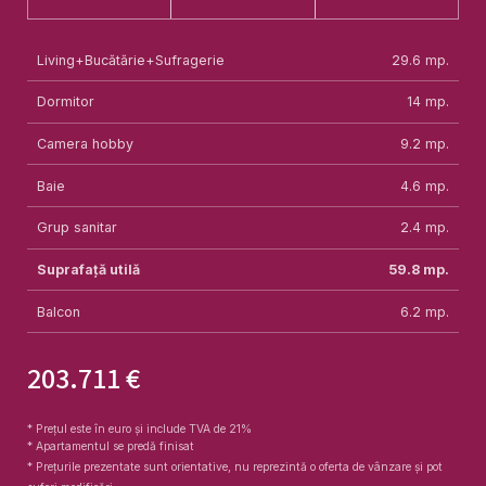
Living+Bucătărie+Sufragerie
29.6
mp.
Dormitor
14
mp.
Camera hobby
9.2
mp.
Baie
4.6
mp.
Grup sanitar
2.4
mp.
Suprafață utilă
59.8
mp.
Balcon
6.2
mp.
203.711 €
* Prețul este în euro și include TVA de 21%
* Apartamentul se predă finisat
* Prețurile prezentate sunt orientative, nu reprezintă o oferta de vânzare și pot