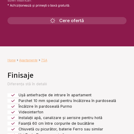
suferi modificări.
* Achiziționează și primești o boxă gratuită.
Cere ofertă
Home
Apartamente
75A
Finisaje
Diferența stă în detalii
Ușă antiefracție de intrare în apartament
Parchet 10 mm special pentru încălzirea în pardoseală
Încălzire în pardoseală Purmo
Videointerfon
Instalații apă, canalizare și aerisire pentru hotă
Faianță 60 cm între corpurile de bucătărie
Chiuvetă cu picurător, baterie Ferro sau similar