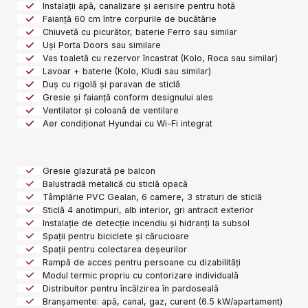
Instalații apă, canalizare și aerisire pentru hotă
Faianță 60 cm între corpurile de bucătărie
Chiuvetă cu picurător, baterie Ferro sau similar
Uși Porta Doors sau similare
Vas toaletă cu rezervor încastrat (Kolo, Roca sau similar)
Lavoar + baterie (Kolo, Kludi sau similar)
Duș cu rigolă și paravan de sticlă
Gresie și faianță conform designului ales
Ventilator și coloană de ventilare
Aer condiționat Hyundai cu Wi-Fi integrat
Gresie glazurată pe balcon
Balustradă metalică cu sticlă opacă
Tâmplărie PVC Gealan, 6 camere, 3 straturi de sticlă
Sticlă 4 anotimpuri, alb interior, gri antracit exterior
Instalație de detecție incendiu și hidranți la subsol
Spații pentru biciclete și cărucioare
Spații pentru colectarea deșeurilor
Rampă de acces pentru persoane cu dizabilități
Modul termic propriu cu contorizare individuală
Distribuitor pentru încălzirea în pardoseală
Branșamente: apă, canal, gaz, curent (6.5 kW/apartament)