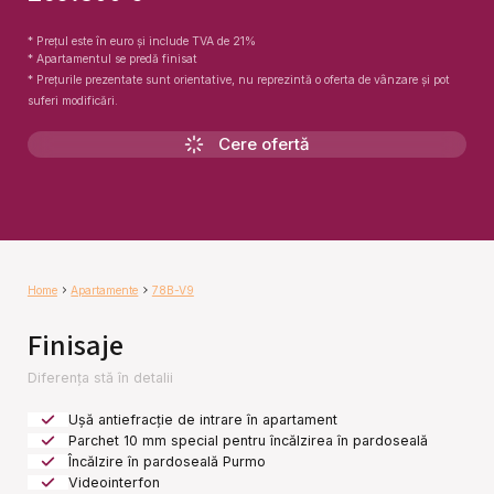
* Prețul este în euro și include TVA de 21%
* Apartamentul se predă finisat
* Prețurile prezentate sunt orientative, nu reprezintă o oferta de vânzare și pot
suferi modificări.
Cere ofertă
Home
Apartamente
78B-V9
Finisaje
Diferența stă în detalii
Ușă antiefracție de intrare în apartament
Parchet 10 mm special pentru încălzirea în pardoseală
Încălzire în pardoseală Purmo
Videointerfon