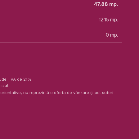
47.88
mp.
12.15
mp.
0
mp.
nclude TVA de 21%
nisat
 orientative, nu reprezintă o oferta de vânzare și pot suferi