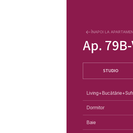
ÎNAPOI LA APARTAME
Ap.
79B-
STUDIO
Living+Bucătărie+Suf
Dormitor
Baie