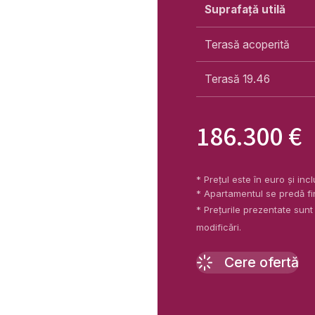
Suprafață utilă
Terasă acoperită
Terasă 19.46
186.300 €
* Prețul este în euro și i
* Apartamentul se predă fi
* Prețurile prezentate sunt
modificări.
Cere ofertă