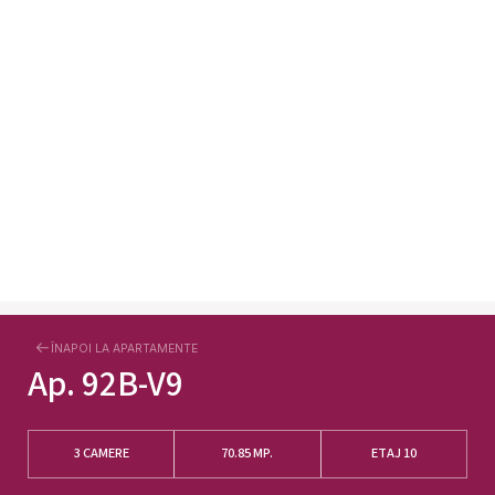
ÎNAPOI LA APARTAMENTE
Ap.
92B-V9
3 CAMERE
70.85
MP.
ETAJ 10