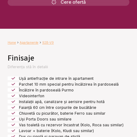
Cere ofertă
Home
Apartamente
92B-V9
Finisaje
Diferența stă în detalii
Ușă antiefracție de intrare în apartament
Parchet 10 mm special pentru încălzirea în pardoseală
Încălzire în pardoseală Purmo
Videointerfon
Instalații apă, canalizare și aerisire pentru hotă
Faianță 60 cm între corpurile de bucătărie
Chiuvetă cu picurător, baterie Ferro sau similar
Uși Porta Doors sau similare
Vas toaletă cu rezervor încastrat (Kolo, Roca sau similar)
Lavoar + baterie (Kolo, Kludi sau similar)
Duș cu rigolă și paravan de sticlă