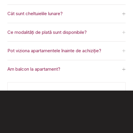
Cât sunt cheltuielile lunare?
Ce modalități de plată sunt disponibile?
Pot viziona apartamentele înainte de achiziție?
Am balcon la apartament?
Ești interesat?
Vrei să primești mai multe informații despre proiect sau
despre apartamentele noastre? Completează formularul
și te vom contacta în maxim 24 hr pentru a-ți oferi toate
detaliile.