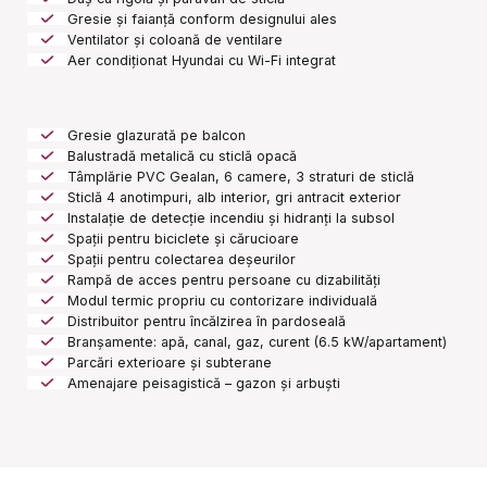
Gresie și faianță conform designului ales
Ventilator și coloană de ventilare
Aer condiționat Hyundai cu Wi-Fi integrat
Gresie glazurată pe balcon
Balustradă metalică cu sticlă opacă
Tâmplărie PVC Gealan, 6 camere, 3 straturi de sticlă
Sticlă 4 anotimpuri, alb interior, gri antracit exterior
Instalație de detecție incendiu și hidranți la subsol
Spații pentru biciclete și cărucioare
Spații pentru colectarea deșeurilor
Rampă de acces pentru persoane cu dizabilități
Modul termic propriu cu contorizare individuală
Distribuitor pentru încălzirea în pardoseală
Branșamente: apă, canal, gaz, curent (6.5 kW/apartament)
Parcări exterioare și subterane
Amenajare peisagistică – gazon și arbuști