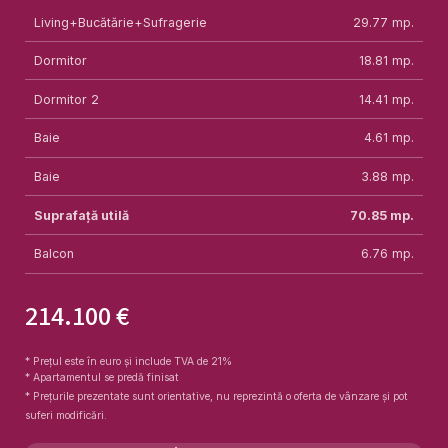
Living+Bucătărie+Sufragerie
29.77
mp.
Dormitor
18.81
mp.
Dormitor 2
14.41
mp.
Baie
4.61
mp.
Baie
3.88
mp.
Suprafață utilă
70.85
mp.
Balcon
6.76
mp.
214.100 €
* Prețul este în euro și include TVA de 21%
* Apartamentul se predă finisat
* Prețurile prezentate sunt orientative, nu reprezintă o oferta de vânzare și pot
suferi modificări.